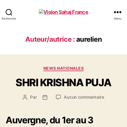
Vision
Recherche
Menu
Sahaj
France
Auteur/autrice :
aurelien
Catégories
NEWS NATIONALES
SHRI KRISHNA PUJA
sur
Par
Aucun commentaire
Auteur
Date
SHRI
de
de
KRISHNA
l’article
l’article
PUJA
Auvergne, du 1er au 3