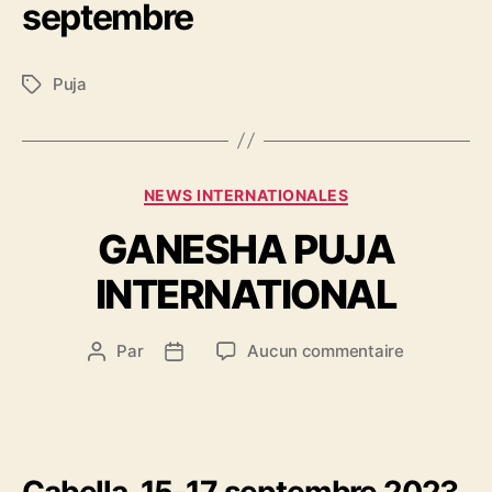
septembre
Puja
Étiquettes
Catégories
NEWS INTERNATIONALES
GANESHA PUJA
INTERNATIONAL
sur
Par
Aucun commentaire
Auteur
Date
GANESHA
de
de
PUJA
l’article
l’article
INTERNAT