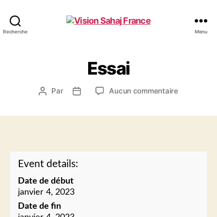
Vision
Recherche
Menu
Sahaj
France
Essai
sur
Par
Aucun commentaire
Auteur
Date
Essai
de
de
l’article
l’article
Event details:
Date de début
janvier 4, 2023
Date de fin